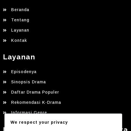
Beranda
Tentang
Layanan
Kontak
Layanan
Episodenya
Sinopsis Drama
Daftar Drama Populer
Rekomendasi K-Drama
Informasi Genre
We respect your privacy
Daftarkan diri Anda untuk berita