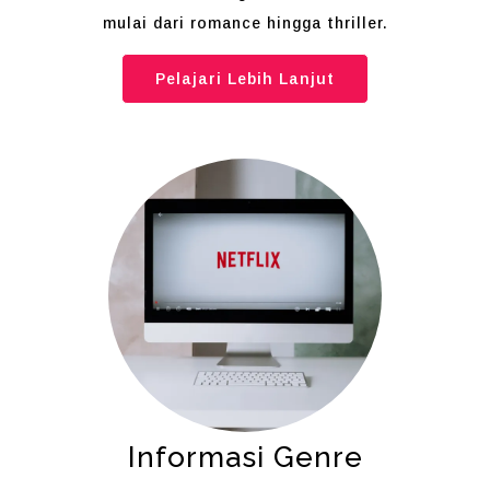
mulai dari romance hingga thriller.
Pelajari Lebih Lanjut
Informasi Genre