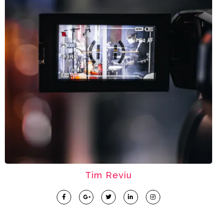
Tim Reviu